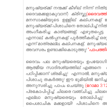
മനുഷ്യര്ക്ക് നന്മക്ക് കീഴില് നിന്ന് ന
ദൈവമക്കളാകുവാന്)
ക്രിസ്തു
(ദൈവത്ത
മനസാക്ഷിയുടെ ഉള്ളില് കല്പനകള് ജന
മനുഷ്യര്ക്ക് പിശാചിനെ തോല്പിച്ച് നി
അംഗീകരിച്ച കാര്യങ്ങള്, എഴുതപ്പെട്
എന്നാല്; കൽപ്പനകള് പൂർത്തീകരിച്ച് ഒ
എന്ന് മാത്രമല്ല; കല്പനകള്, മനുഷ്യനെ
അവസരം ഉണ്ടാക്കികൊടുത്തു!
"പാപത്തി
ദൈവം പല മനുഷ്യരെയും ഉപയോഗിച്
ആത്മീയ സാദി൪ശ്യത്തില് എങ്ങനെ ‍ മട
പഠിപ്പിക്കാന് ശ്രമിച്ചു! എന്നാല്‍, 
പിശാചു തകര്‍ത്തു! ഈ ഭുമിയില്‍ ജനി
അനുസരിച്ചു പാപം ചെയ്തു
(റോമാ 3:12
പ്രകോപിപ്പിച്ച്‌.. ചിലരെ വഞ്ചിച്ചു.. 
എല്ലാ മനുഷ്യരെയും തോല്പിച്ചു! 
പൈശാചിക മക്കളായി! പിശാചിനെ അ