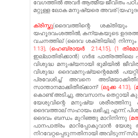
വേഗത്തില്‍ അവര്‍ ആത്മീയ ജീവിതം പഠിച്
മറ്റുള്ള ലോക മനുഷ്യരെ അവര് (യഹൂദര്) 
ക്രിസ്തു
(ദൈവത്തിന്റെ ശക്തിയ
യഹൂദവംശത്തില്‍, കന്യകയുടെ ഉദരത്തി
വചനത്തില് (ദൈവ ശക്തിയില്)‍ നിന്നും 
1:13), (ഹെബ്രായർ 2:14,15), (1 തിമോത
ഇല്ലാതിരിക്കാന്‍) ഗര്‍ഭ പാത്രത്തിലെ
വിശുദ്ധ മനുഷ്യനായി ഭുമിയില്‍ ജീവ
വിശുദ്ധ ദൈവമനുഷ്യന്റെമേല്‍ പയറ്റി
പ്രവേശിച്ച്‌ അവനെ അടിമയാക്കി
സാന്താനമാക്കിതീര്ക്കാന്!
(ലൂക്ക 4:13), 
കൊണ്ട് അടിച്ചു, അവസാനം തെറ്റായി കുറ്
യേശുവിന്റെ മനുഷ്യ ശരീരത്തിനു പ
ദൈവത്താല് സഹായം ലഭിച്ചു എന്ന്, പിശ
ദൈവം ബന്ധം മുറിഞ്ഞു മാറിനിന്നു
(മത
പാനപാത്രം മാറിപ്പോകുവാൻ യേശു ആഗ്രഹി
നിറവേറ്റപ്പെടുന്നതിനായി അവിടുന്ന് സ്വ