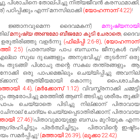
ചു, പിശാചിനെ തോല്പിച്ചു നിത്യജീവന്‍ കരസ്ഥമാക്കി,
പഠിപ്പിക്കും എന്ന് മനസിലാക്കി
(യോഹന്നാന് 4:22)
!
ും ജ്ഞാനവുമെന്ന ദൈവമകന്)
മനുഷ്യനായി
ല് ‍
മനുഷ്യ അണ്ടമോ ബീജമോ കൂടി ചേരാതെ
, ദൈവ
ഉരുതിരിഞ്ഞു വളര്‍ന്നു
(ഫിലിപ്പി 2:6-8), (യോഹന്നാന്
്തി 2:5)
(പാരമ്പര്യ പാപ ബന്ധനം ജീനുകള്‍ വഴി
 എല്ലാ സുഖ ദു:ഖങ്ങളും അനുഭവിച്ചു! തുടര്‍ന്ന് ഒരു
ിതം തുടങ്ങി! പിശാചു തന്റെ സകല തന്ത്രങ്ങളും ആ
നോക്കി ഒരു പാപമെങ്കിലും ചെയ്യിപ്പിച്ചു അവനില്
തീര്ക്കാന്, ആത്‌മീയമായി കൊന്നു പൈശാചിക
(മത്തായി 4:4), (മർക്കോസ് 1:12).
വിവസ്ത്രനാക്കി ചമ്മട്ടി
റം ആരോപിച്ചു മരത്തില്‍ ആണി അടിച്ചു ശരീരം തൂക്കി!
ാപം ചെയ്യാതെ പിടിച്ചു നില്ക്കാന് പിതാവായ
ാചിനാല് ചോദ്യം ചെയ്യപ്പെടാതിരിക്കാന്, പിതാവായ
്തായി 27:46)
!പിതാവുമായുള്ള ബന്ധം മുറിയുക എന്ന
ച്ചിട്ടും പ്രർത്ഥിച്ചിട്ടും. പിതാവിന്റെ ഇഷ്ട്ടം
യം സമർപ്പിച്ചു!
(മത്തായി 26:39), (ലൂക്കാ 22:42)
.