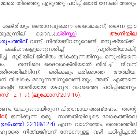
ാരെ തിരഞ്ഞു എടുത്തു പഠിപ്പിക്കാന്‍ നോക്കി അതും
െ ശക്തിയും ജ്ഞാനവുമെന്ന ദൈവമകന്) തന്നെ ഈ
കുമുന്നില്
ദൈവം
(
ക്രിസ്തു
)
അഗ്നിയില്
രൂപത്തില്
വന്ന്, നിത്യജീവനുവേണ്ടി മനുഷ്യര്ക്ക്
ളുമനുസരിച്ച് (പൂര്ത്തിയാക്കി)
ിച്ച്‌ ഭൂമിയില് ജീവിതം തികക്കുന്നതിനും, മനുഷ്യനെ
ഷം, തന്നിലെ ദൈവശക്തിയാൽ തിരിച്ച് ജീവന്
രീരത്തില്നിന്ന്, ഒരിക്കലും മരിക്കാത്ത അത്മീയ
കാന് തിരികെ മാറുന്നതിനുവേണ്ടിയും, അത് എങ്ങനെ
്രേഷ്ട്ട ജാതിയായ യഹൂദ വംശത്തെ പഠിപ്പിക്കാനും
് 12 :1- 9), (ലൂക്കോസ് 20:9-16).
ാരണം, യഹൂദനായിരുന്ന പിതാവായ അബ്രഹം, തന്റെ
ല്
) ജനിക്കുന്ന ഒരു സന്തതിയിലൂടെ ലോകത്തിലെ
(ഉല്പത്തി 22:18&12:4)
എന്ന വാഗ്‌ദത്തം, ദൈവത്തില്
യഹൂദരെ നിത്യജീവന് നേടാനുള്ള വഴി പഠിപ്പിച്ചാല്‍