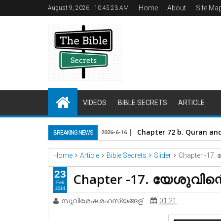
Home
About
Site Ma
August 9, 2026
10:45:24 AM
VIDEOS
BIBLE SECRETS
ARTICLE
Chapter 72 b. Quran and
BREAKING NEWS
2026-6-16
Home
Article
Bible Secrets
Slider
Chapter -17
23
Chapter -17. യേശുവി
Feb
2014
സുവിശേഷ രഹസ്യങ്ങള് .
01:21