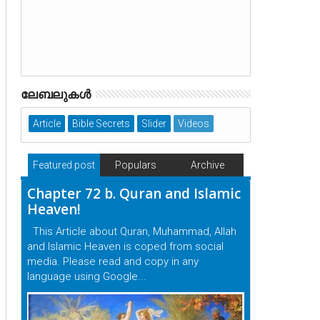
ലേബലുകള്‍
Article
Bible Secrets
Slider
Videos
Featured post
Populars
Archive
Chapter 72 b. Quran and Islamic
Heaven!
This Article about Quran, Muhammad, Allah
and Islamic Heaven is coped from social
media. Please read and copy in any
language using Google...