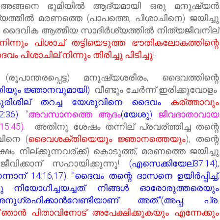
അങ്ങനെ ഭൂമിയില്‍ ആദ്യമായി ഒരു മനുഷ്യന്‍
്യത്തില്‍ മരണത്തെ (പാപത്തെ, പിശാചിനെ) ജയിച്ചു
ാറി, ദൈവിക ആത്മീയ സാദിര്‍ശ്യത്തില്‍ നിത്യജീവനില്
ിന്നും പിശാച് തട്ടിയെടുത്ത ഭൗതികലോകത്തിന്റെ
ിശാചില് നിന്നും തിരിച്ചു പിടിച്ചു!
(രൂപാന്തരപ്പെട്ട) മനുഷ്യശരീരം, ദൈവത്തിന്റെ
യും ജ്ഞാനവുമായി)
വീണ്ടും
ചേർന്ന്
ഇരിക്കുവോളം
കുരിശില് തറച്ച യേശുവിനെ ദൈവം
കര്ത്താവും
:36).
"അവസാനത്തെ ആദം
(യേശു)
ജീവദാതാവായ
15:45).
അതിനു ശേഷം തന്നില് പ്രവര്ത്തിച്ച തന്റെ
വിനെ (
ദൈവശക്തിയെയും ജ്ഞാനത്തെയും
), തന്റെ
ക്ഷം നില്ക്കുന്നവര്ക്ക്) കൊടുത്ത്, മരണത്തെ ജയിച്ചു
 ജീവിക്കാന് സഹായിക്കുന്നു!
(എസെക്കിയേല്37:14),
്നാന് 14:16,17). "ദൈവം തന്റെ ദാസനെ ഉയിര്‍പ്പിച്ച്,
 നിയോഗിച്ചയച്ചത്. നിങ്ങള്‍ ഓരോരുത്തരെയും
് അനുഗ്രഹിക്കാന്‍വേണ്ടിയാണ് അത്."(അപ്പ: പ്ര.
"ഞാന്‍ പിതാവിനോട് അപേക്ഷിക്കുകയും എന്നേക്കും