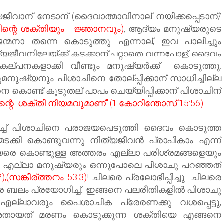
ിത്യജീവാന് നേടാന് (ദൈവാത്മാവിനാല് നയിക്കപ്പെടാന്/
ിന്റെ ശക്തിയും ജ്ഞാനവും)
,
ആദ്യം മനുഷ്യരുടെ
്മനാ തന്നെ കൊടുത്തു! എന്നാല്, ഇവ പാലിച്ചും
ത്യജീവനിലേയ്ക്ക് കടക്കാന് പറ്റാതെ വന്നപോള്, ദൈവം
ട കല്പനകളാക്കി വീണ്ടും മനുഷ്യർക്ക് കൊടുത്തു.
രുമനുഷ്യനും പിശാചിനെ തോല്പ്പിക്കാന് സാധിച്ചില്ല
 കൊണ്ട് കൂടുതല് പാപം ചെയ്യിപ്പിക്കാന് പിശാചിന്
ന്റെ ശക്‌തി നിയമവുമാണ്‌".(1 കോറിന്തോസ് 15:56).
ച് പിശാചിനെ പരാജയപെടുത്തി ദൈവം കൊടുത്ത
ക്കി കൊണ്ടുവന്നു നിത്യജീവന്‍ പ്രാപികാം എന്ന്
മനുഷ്യരെ കൊണ്ടുള്ള അത്തരം എല്ലാ പരിശ്രമങ്ങളെയും
ച്ച എല്ലാ മനുഷ്യരും ഒന്നുപോലെ പിശാചു പറഞ്ഞത്
),(സങ്കീര്ത്തനം 53:3)
! ചിലരെ പ്രലോഭിപ്പിച്ചു.. ചിലരെ
ചിലരെ ബലം പ്രയോഗി
ച്ച്‌
.. ഇങ്ങനെ പലരീതികളില്‍ പിശാചു
എല്ലാവരും പൈശാചിക പ്രേരണക്കു വശപ്പെട്ടു,
തായത് മരണം കൊടുക്കുന്ന ശക്തിയെ എങ്ങനെ