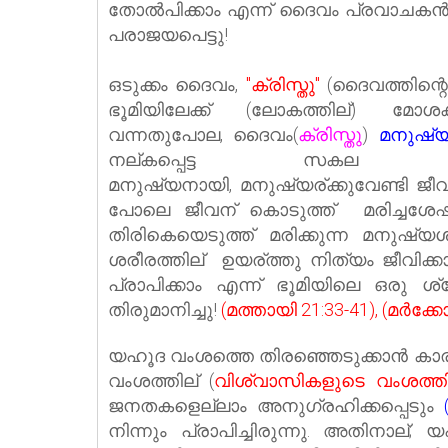
തോല്‍പിക്കാം എന്ന് ദൈവം പ്രവാചകന്‍മ
പരാജയപെട്ടു!
ഒടുക്കം ദൈവം,
"
ക്രിസ്തു"
(ദൈവത്തിന്റ
ഭൂമിയിലേക്ക് (
ലോകത്തില്) മോശക്
വന്നതുപോല,
ദൈവം
(
ക്രിസ്തു
)
മനുഷ്യ
നല്കപ്പെട്ട സകല കല്പനക
മനുഷ്യനായി,
മനുഷ്യര്ക്കുവേണ്ടി
ജീവ
പോലെ ജീവന് കൊടുത്ത് മരിച്ചശേ
തിരികെയെടുത്ത് മരിക്കുന്ന മനുഷ്യശ
ശരീരത്തില് ഉയര്ത്തു നിത്യം ജീവിക്
പ്രാപിക്കാം എന്ന്‌ ഭൂമിയിലെ ഒരു ശ
തിരുമാനിച്ചു!
(മത്തായി 21:33-41), (മർക്കോസ
യഹൂദ വംശത്തെ തിരഞ്ഞെടുക്കാന്‍ ക
വംശത്തില് (
വിശ്വാസികളുടെ വംശത്തി
ജനതകളെല്ലാം അനുഗ്രഹിക്കപ്പെടും
നിന്നും പ്രാപിച്ചിരുന്നു. അതിനാല്; 