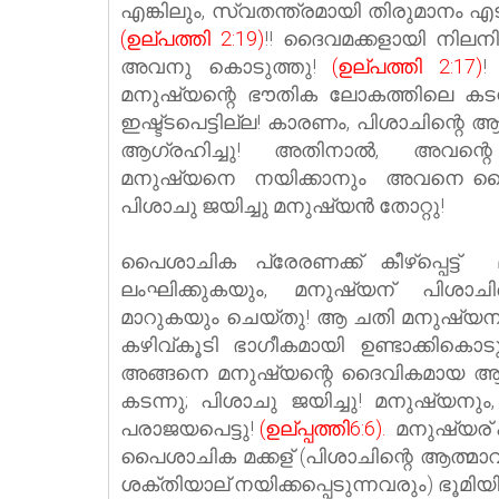
എങ്കിലും, സ്വതന്ത്രമായി തിരുമാനം
(ഉല്പത്തി 2:19)
!! ദൈവമക്കളായി നില
അവനു കൊടുത്തു!
(ഉല്പത്തി 2:17)
!
മനുഷ്യന്റെ ഭൗതിക ലോകത്തിലെ കടന
ഇഷ്ട്ടപെട്ടില്ല! കാരണം, പിശാചിന്റ
ആഗ്രഹിച്ചു! അതിനാല്‍, അവന്
മനുഷ്യനെ നയിക്കാനും അവനെ ദൈവത്തി
പിശാചു ജയിച്ചു മനുഷ്യന്‍ തോറ്റു!
പൈശാചിക പ്രേരണക്ക് കീഴ്പ്പെട
ലംഘിക്കുകയും,
മനുഷ്യന് പിശാച
മാറുകയും
ചെയ്തു
! ആ ചതി മനുഷ്യന് 
കഴിവ്കൂടി ഭാഗീകമായി ഉണ്ടാക്കികൊടു
അങ്ങനെ മനുഷ്യന്റെ ദൈവികമായ ആത്മ
കടന്നു; പിശാചു ജയിച്ചു! മനുഷ്യനും
പരാജയപെട്ടു!
(ഉല്പ്പത്തി6:6).
മനുഷ്യര് പ
പൈശാചിക മക്കള് (പിശാചിന്റെ ആത്മാവ
ശക്തിയാല് നയിക്കപ്പെടുന്നവരും) ഭൂമിയില