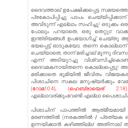
ദൈവത്താല് ഉപേക്ഷിക്കപ്പെട്ട സമയത
പ്രകോപിപ്പിച്ചു പാപം ചെയ്യിപ്പിക്കാന
അവിടുന്ന് എല്ലാം സഹിച്ചു! ഒടുക്കം 
പോലും പറയാതെ, ഒരു തെറ്റു൦ വാക്ക
ഇന്ത്രിയങ്ങള്‍ ഉപയോഗിച്ച് ചെയ്തു 
ഭയപ്പെട്ട് ഓടുകയോ, തന്നെ കൊല്ലാന
ചെയ്യാതെ, താന് മരിച്ചാല് മൂന്നു ദിവസത
എന്ന് അടിയുറച്ചു വിശ്വസിച്ച്കൊണ്
ദൈവമകനായിതന്നെ കൊല്ലപ്പെട്ടു! അ
മരിക്കാതെ ഭൂമിയിൽ ജീവിതം വിജയകരമ
പിശാചിനെ സകല മനുഷ്യർക്കും വേണ്ട
(റോമ10:4), (ഹെബ്രായെര് 2:18).
എല്ലാവര്ക്കുംവേണ്ടി
എല്ലാ പൈശാചിക
പിശാചിന് പാപത്തിൽ ആത്‌മീയമായി 
മരണത്തില്‍ (നരകത്തില്‍
/
പ്രത്യക 
ഉന്നയിക്കാന്‍ കഴിഞ്ഞില്ല! അതിനാല് ത