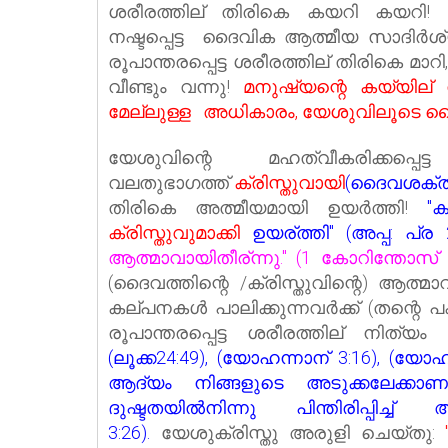
ശരീരത്തില് തിരികെ കയറി കയറി! 
നഷ്ടപ്പെട്ട ദൈവിക ആത്മീയ സാദിര്‍ശ
രൂപാന്തരപ്പെട്ട ശരീരത്തില് തിരികെ മ
വീണ്ടും വന്നു!
മനുഷ്യ
ന്റെ
കയ്യില് ന
മേല്ലുള്ള അധികാരം, യേശുവിലൂടെ ദൈവം പ
യേശുവിന്റെ മഹത്വീകരിക്കപ്പെട്ട 
വലതുഭാഗത്ത്‌
ക്രിസ്തുവായി
(ദൈവശക്തി
തിരികെ അത്മീയമായി ഉയർത്തി!
"
ക്രിസ്തുവുമാക്കി
ഉയര്ത്തി" (അപ്പ: പ്ര 2
ആത്മാവായിതീര്ന്നു." (1 കോറിന്തോസ് 
(ദൈവത്തിന്റെ /ക്രിസ്തുവിന്റെ) ആത്മാ
കല്പനകള്‍ പാലിക്കുന്നവര്‍ക്ക് (തന്റെ പ
രൂപാന്തരപ്പെട്ട ശരീരത്തില് നിത്യം
(ലൂക്ക24:49), (യോഹന്നാന് 3:16), (യോഹന
ആദ്യം നിങ്ങളുടെ അടുക്കലേക്കാണു
ദുഷ്ടതയില്‍നിന്നു പിന്തിരിപ്പിച്ച
3:26).
യേശുക്രിസ്തു അരുളി ചെയ്തു: