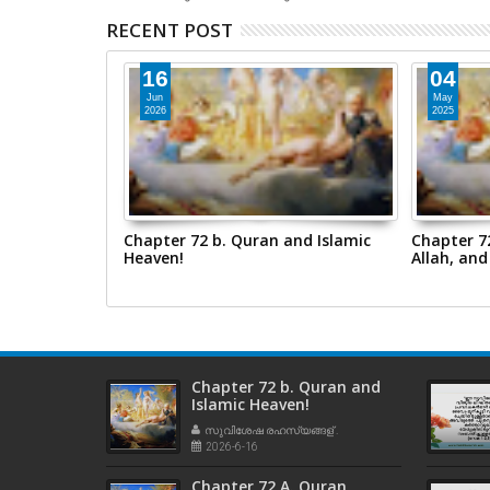
RECENT POST
16
04
Jun
May
2026
2025
n, Muhammad,
Chapter 72 b. Quran and Islamic
Chapter 7
Heaven!
Allah, and
Chapter 72 b. Quran and
Islamic Heaven!
സുവിശേഷ രഹസ്യങ്ങള് .
2026-6-16
Chapter 72 A. Quran,