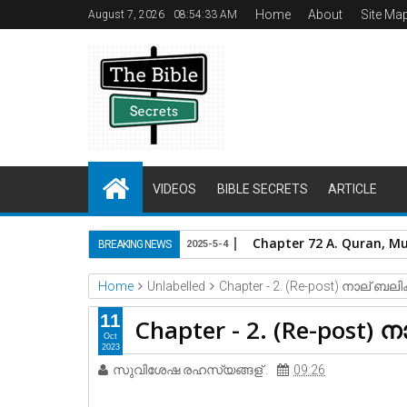
Home
About
Site Ma
August 7, 2026
08:54:33 AM
VIDEOS
BIBLE SECRETS
ARTICLE
Chapter 72 A. Quran, M
BREAKING NEWS
2025-5-4
Home
Unlabelled
Chapter - 2. (Re-post) നാല് ബലിക
11
Chapter - 2. (Re-post) 
Oct
2023
സുവിശേഷ രഹസ്യങ്ങള് .
09:26