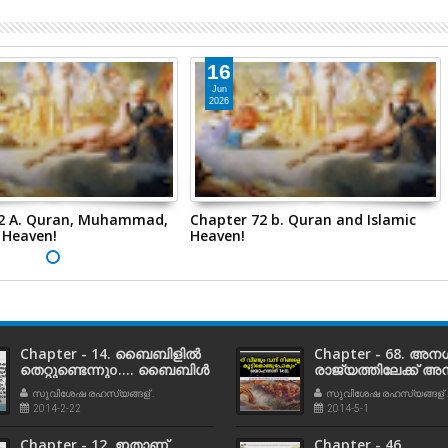
16
Jun
2026
2 A. Quran, Muhammad,
Chapter 72 b. Quran and Islamic
 Heaven!
Heaven!
Chapter - 14. ബൈബിളില്‍
Chapter - 68. അന
തെറ്റുണ്ടെന്നുo.... ബൈബിള്‍
രാജ്യത്തിലേക്ക്
പൂര്‍ണമല്ലെന്നും....
പ്രവേശനം!
സുവിശേഷ രഹസ്യങ്ങള് .
സുവിശേഷ രഹസ്യങ്ങള് .
ബൈബിളിന്റെ കാലം
2014-2-22
2014-5-1
കഴിഞ്ഞു എന്നും
പഠിപ്പിക്കുന്നവര് അറിയാന്
Chapter - 12. ഇതാണ്
Chapter - 46.