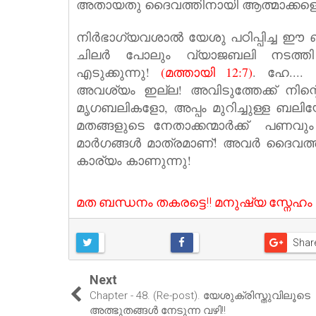
അതായതു ദൈവത്തിനായി ആത്മാക്കളെ ന
നിര്‍ഭാഗ്യവശാല്‍ യേശു പഠിപ്പിച്ച ഈ ബല
ചിലര്‍ പോലും വ്യാജബലി നടത്തി 
എടുക്കുന്നു!
(മത്തായി 12:7)
.
ഹേ....
അവശ്യം ഇല്ല! അവിടുത്തേക്ക്‌ നിന
മൃഗബലികളോ, അപ്പം മുറിച്ചുള്ള ബലിയ
മതങ്ങളുടെ നേതാക്കന്മാര്‍ക്ക് ‍ പണവും വ
മാര്‍ഗങ്ങള്‍ മാത്രമാണ്! അവര്‍ ദൈവത
കാര്യം കാണുന്നു!
മത ബന്ധനം തകരട്ടെ!! മനുഷ്യ സ്നേഹം വി
Shar
Next
Chapter - 48. (Re-post). യേശുക്രിസ്തുവിലൂടെ
അത്ഭുതങ്ങൾ നേടുന്ന വഴി!!