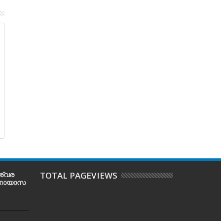
04
16
May
Jun
2025
2026
Chapter 72 A. Quran, Muhammad,
Chapter 72 b. Quran and 
Allah, and Heaven!
Heaven!
ശ്വര
TOTAL PAGEVIEWS
 അനായാസ