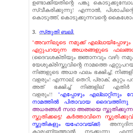
ഉണ്ടാക്കിയതിന്റെ പങ്കു കൊടുക്കുമ
സ്വീകരിക്കുന്നു! എന്നാല്‍, പിശാചിന്
കൊടുത്ത്, കൊടുക്കുന്നവന്റെ കൈശോഷിച
3.
സ്‌തുതി ബലി.
"അവനിലൂടെ നമുക്ക് എല്ലായിപ്പോഴും
ഏറ്റുപറയുന്ന അധരങ്ങളുടെ ഫലങ്ങള്‍ 
(ദൈവശക്തിയും ജ്ഞാനവും വഴി) നമുക്
യേശുക്രിസ്തുവിന്റെ നാമത്തെ ഏറ്റുപറയു
നിങ്ങളുടെ അധര ഫലം ഭക്ഷിച്ച്; നിങ്ങ
വളരും! എന്നാല്; തെറി, പ്രാക്‌, കുറ്റം 
അത് ഭക്ഷിച്ച് നിങ്ങളില് എതി
വളരും!!
"എപ്പോഴും എല്ലാറ്റിനും വേ
നാമത്തില്‍ പിതാവായ ദൈവത്തിനു കൃ
അധരങ്ങള്‍ സദാ അങ്ങയെ സ്തുതിക്കുന്നു"
സ്തുതിക്കട്ടെ! കര്‍ത്താവിനെ സ്തുതിക്കുവ
സ്തുതികളും യഹോവയ്‌ക്ക്)
അനുദിന ജ
കാരുണ്യത്താല്‍ നടക്കുന്നു എന