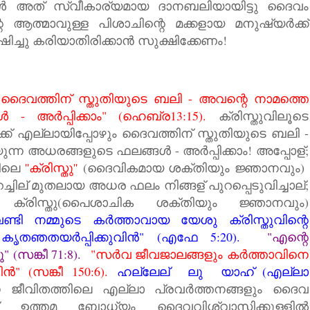
്പോള്‍ അത് സ്വീകാര്യമായ ദാനബലിയായിട്ടു ദൈവം
റെ ആത്മാവുള്ള പിശാചിന്റെ മക്കളായ മനുഷ്യര്‍ക്ക്
്ചു കരിയാതിരിക്കാന്‍ സുക്ഷിക്കേണം!
 ദൈവത്തിന് സ്തുതിയുടെ ബലി - അവന്റെ നാമത്തെ
- അര്‍പ്പിക്കാം" (ഹെബ്ര13:15).
ക്രിസ്തുവിലൂടെ
ക് എല്ലായിപ്പോഴും ദൈവത്തിന് സ്തുതിയുടെ ബലി -
ന്ന അധരങ്ങളുടെ ഫലങ്ങള്‍ - അര്‍പ്പിക്കാം! അപ്പോള്;
ളിലെ
''ക്രിസ്തു''
(ദൈവികമായ ശക്തിയും ജ്ഞാനവും)
പറച്ചില് മുതലായ അധര ഫലം നിങ്ങള് പുറപ്പെടുവിച്ചാല്;
ർ ക്രിസ്തു(പൈശാചിക ശക്തിയും ജ്ഞാനവും)
ണ്ടി നമ്മുടെ കര്‍ത്താവായ യേശു ക്രിസ്തുവിന്റെ
തഞതയര്‍പ്പിക്കുവിന്‍" (എഫേ 5:20).
"എന്റെ
 (സങ്കീ 71:8).
"സര്‍വ ജീവജാലങ്ങളും കര്‍ത്താവിനെ
ിന്‍" (സങ്കീ 150:6).
ഹല്ലേല് ലു യാഹ് (എല്ലാ
ീവിതത്തിലെ എല്ലാ പ്രവര്‍ത്തനങ്ങളും ദൈവ
്ന് ഉത്തമ ബോധ്യം ദൈവവിശ്വാസിക്കുള്ളില്‍