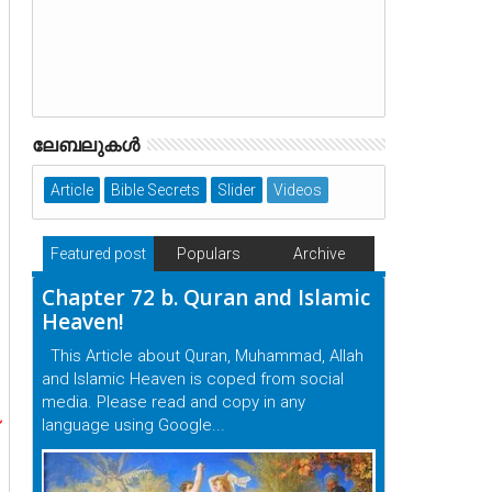
ലേബലുകള്‍
Article
Bible Secrets
Slider
Videos
Featured post
Populars
Archive
Chapter 72 b. Quran and Islamic
Heaven!
This Article about Quran, Muhammad, Allah
and Islamic Heaven is coped from social
media. Please read and copy in any
language using Google...