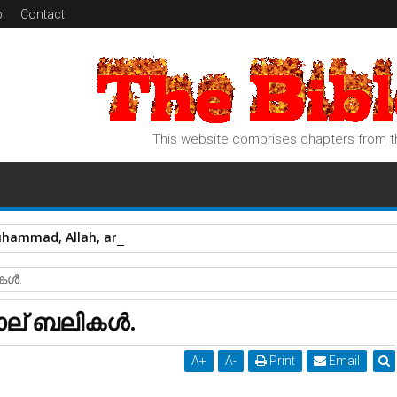
p
Contact
This website comprises chapters from th
uhammad, Allah, and Heaven!
ള്‍.
നാല് ബലികള്‍.
A
+
A
-
Print
Email